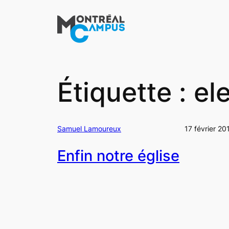
Aller
au
contenu
Étiquette :
el
Samuel Lamoureux
17 février 20
Enfin notre église