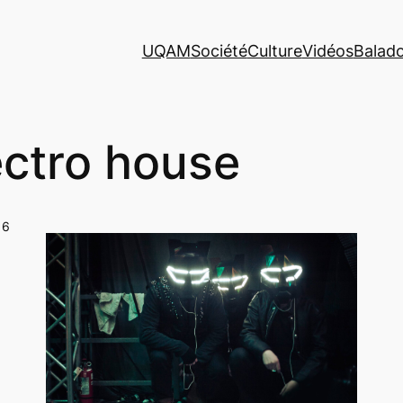
UQAM
Société
Culture
Vidéos
Balad
ectro house
16