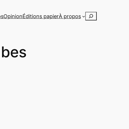
Rechercher
os
Opinion
Éditions papier
À propos
mbes