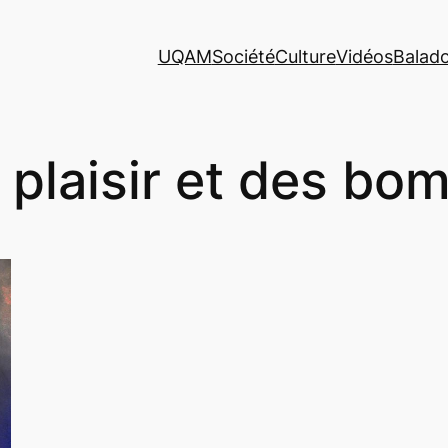
UQAM
Société
Culture
Vidéos
Balad
 plaisir et des bo