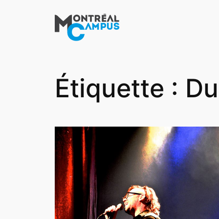
Aller
au
contenu
Étiquette :
Du