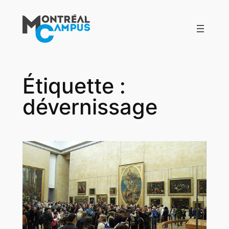
Aller
au
contenu
Étiquette :
dévernissage