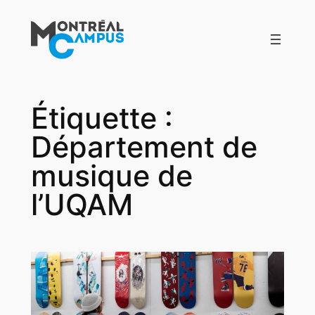
Aller
au
contenu
Étiquette :
Département de
musique de
l’UQAM