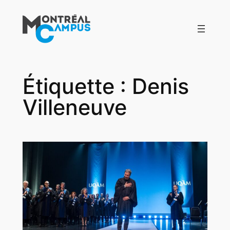
Aller
au
contenu
Étiquette :
Denis
Villeneuve