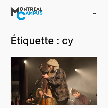
Aller
au
contenu
Étiquette :
cy