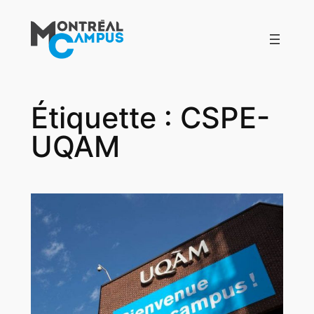
Aller
au
contenu
Étiquette :
CSPE-
UQAM