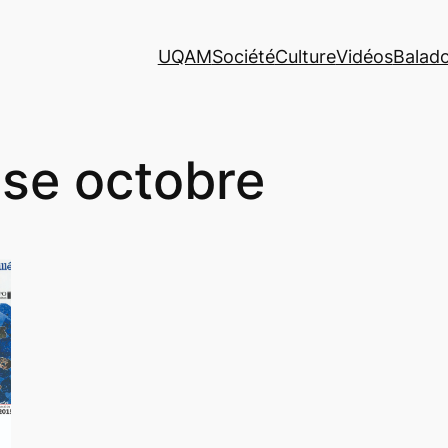
UQAM
Société
Culture
Vidéos
Balad
ise octobre