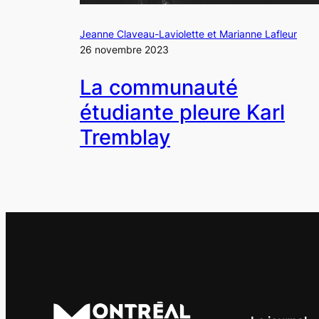
Jeanne Claveau-Laviolette et Marianne Lafleur
26 novembre 2023
La communauté
étudiante pleure Karl
Tremblay