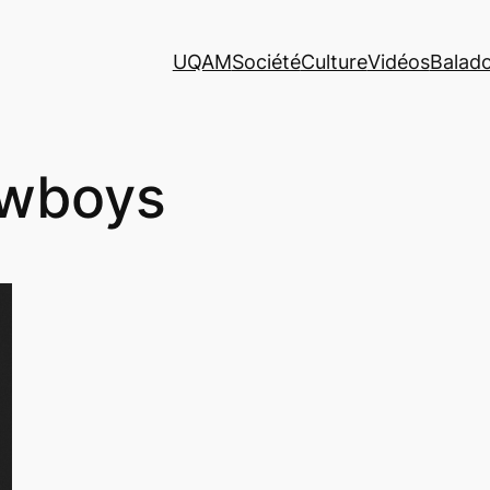
UQAM
Société
Culture
Vidéos
Balad
wboys