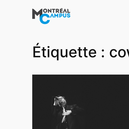
Aller
au
contenu
Étiquette :
co