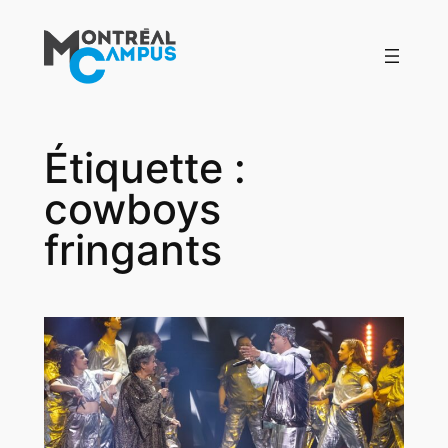
Aller
au
contenu
Étiquette :
cowboys
fringants