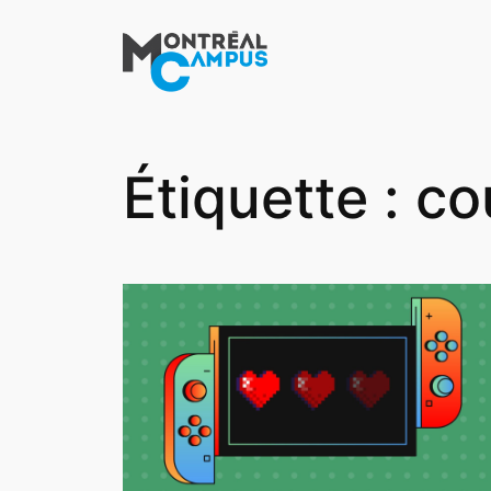
Aller
au
contenu
Étiquette :
co