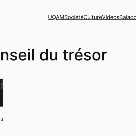
UQAM
Société
Culture
Vidéos
Balad
nseil du trésor
13