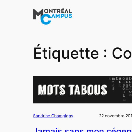
Aller
au
contenu
Étiquette :
Co
Sandrine Champigny
22 novembre 20
Jamais sans mon cégep