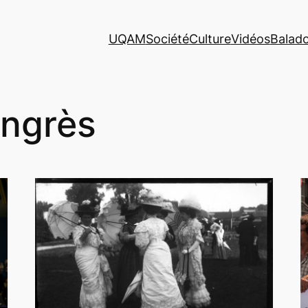
UQAM
Société
Culture
Vidéos
Balad
ngrès