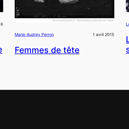
16
L
Marie-Audrey Perron
1 avril 2015
e
Femmes de tête