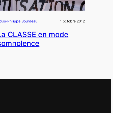
ouis-Philippe Bourdeau
1 octobre 2012
La CLASSE en mode
somnolence