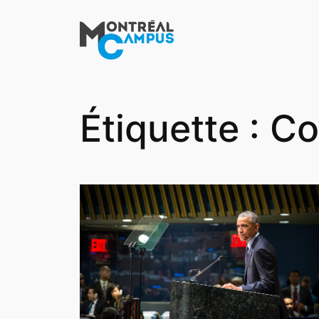
Aller
au
contenu
Étiquette :
Co