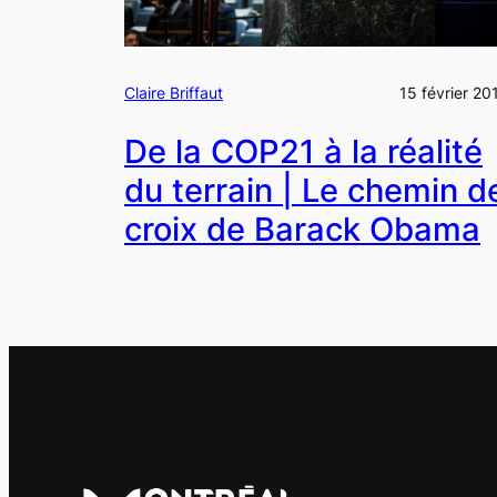
Claire Briffaut
15 février 20
De la COP21 à la réalité
du terrain | Le chemin d
croix de Barack Obama