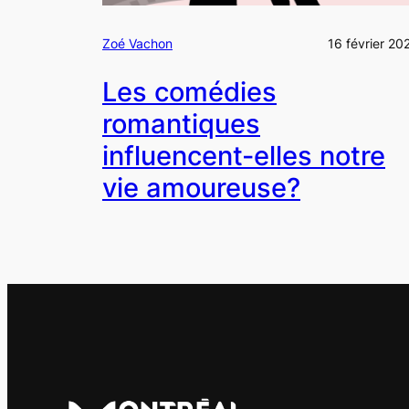
Zoé Vachon
16 février 20
Les comédies
romantiques
influencent-elles notre
vie amoureuse?