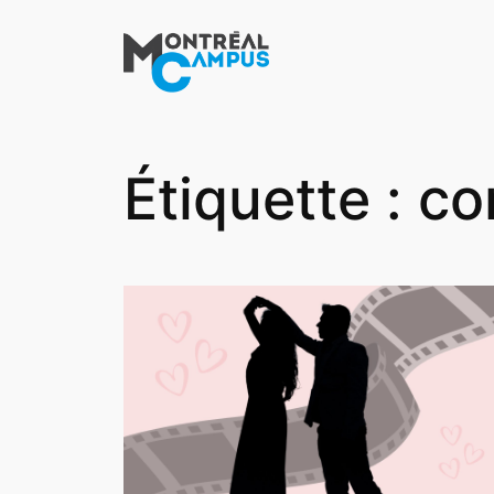
Aller
au
contenu
Étiquette :
co