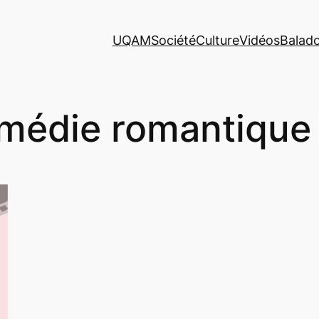
UQAM
Société
Culture
Vidéos
Balad
médie romantique