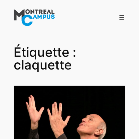
Aller
au
contenu
Étiquette :
claquette