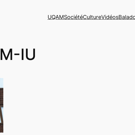
UQAM
Société
Culture
Vidéos
Balad
M-IU