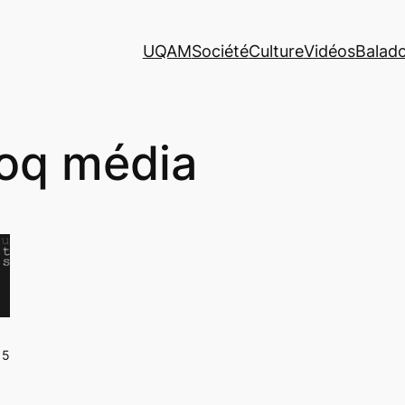
UQAM
Société
Culture
Vidéos
Balad
oq média
15