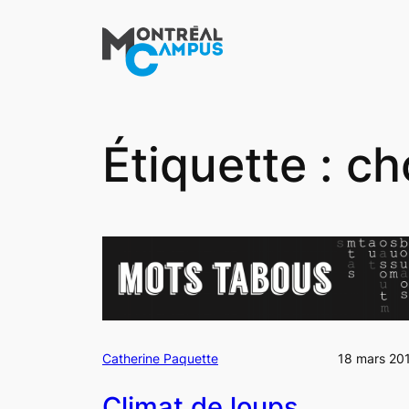
Aller
au
contenu
Étiquette :
ch
Catherine Paquette
18 mars 20
Climat de loups