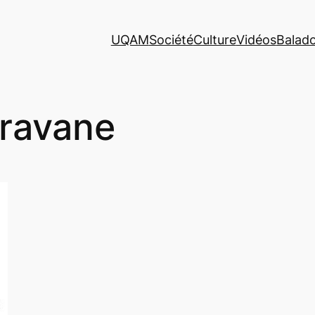
UQAM
Société
Culture
Vidéos
Balad
ravane