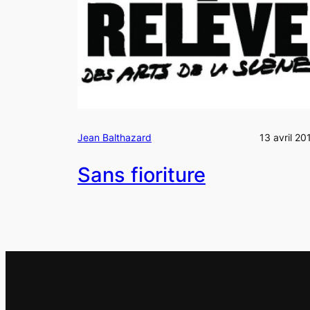
Jean Balthazard
13 avril 20
Sans fioriture