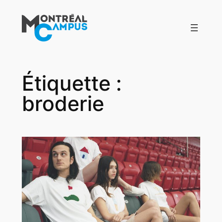
Aller
au
contenu
Étiquette :
broderie