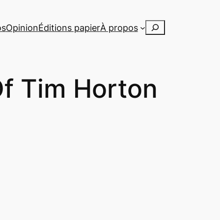
Rechercher
os
Opinion
Éditions papier
À propos
f Tim Horton