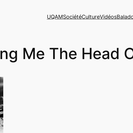
UQAM
Société
Culture
Vidéos
Balad
ing Me The Head O