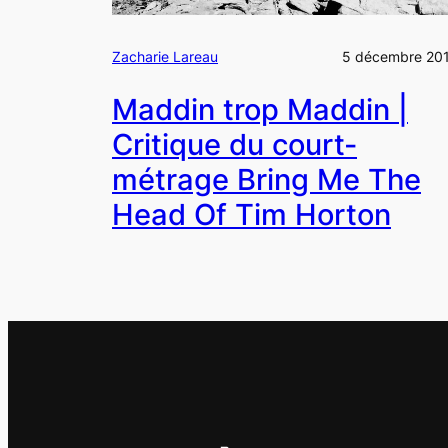
Zacharie Lareau
5 décembre 20
Maddin trop Maddin |
Critique du court-
métrage Bring Me The
Head Of Tim Horton