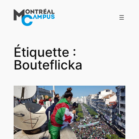
Aller
au
contenu
Étiquette :
Bouteflicka