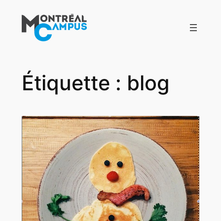
Aller
au
contenu
Étiquette :
blog