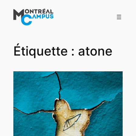
Aller
au
contenu
Étiquette :
atone