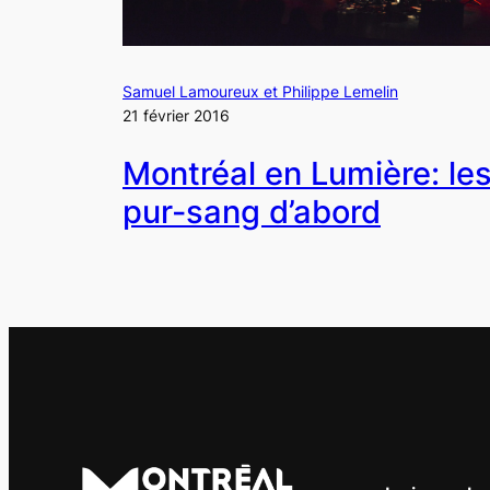
Samuel Lamoureux et Philippe Lemelin
21 février 2016
Montréal en Lumière: le
pur-sang d’abord