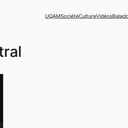
UQAM
Société
Culture
Vidéos
Balad
tral