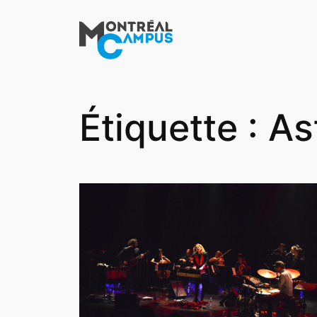
Aller
au
contenu
Étiquette :
As