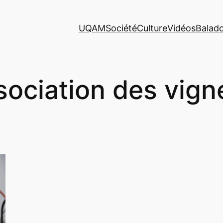
UQAM
Société
Culture
Vidéos
Balad
sociation des vign