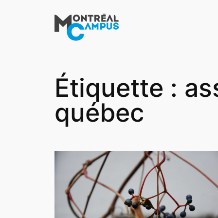
Aller
au
contenu
Étiquette :
as
québec