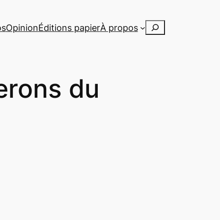
Rechercher
os
Opinion
Éditions papier
À propos
erons du