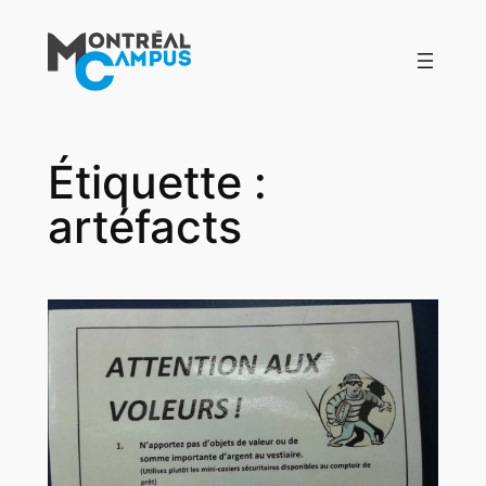
Aller
au
contenu
Étiquette :
artéfacts