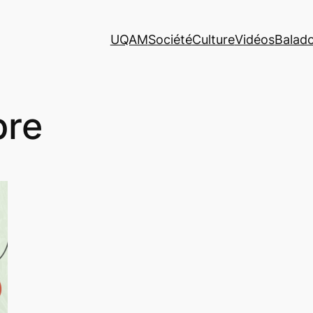
UQAM
Société
Culture
Vidéos
Balad
bre