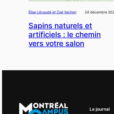
Élise Lécaudé et Zoé Vachon
24 décembre 20
Sapins naturels et
artificiels : le chemin
vers votre salon
Le journal