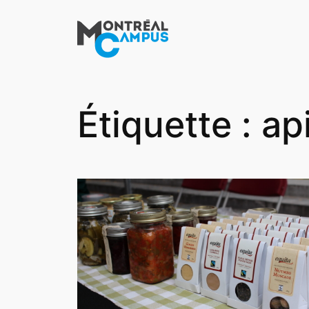
Aller
au
contenu
Étiquette :
ap