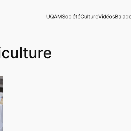
UQAM
Société
Culture
Vidéos
Balad
iculture