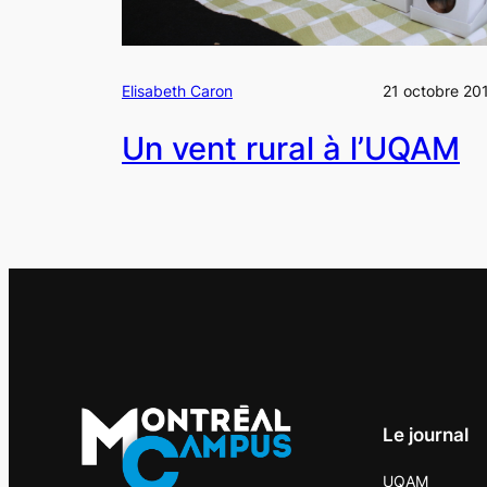
Elisabeth Caron
21 octobre 20
Un vent rural à l’UQAM
Le journal
UQAM