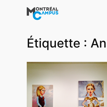
Aller
au
contenu
Étiquette :
An