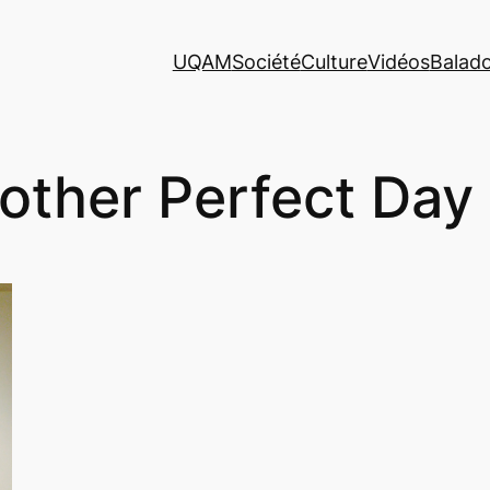
UQAM
Société
Culture
Vidéos
Balad
other Perfect Day