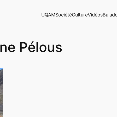
UQAM
Société
Culture
Vidéos
Balad
ne Pélous