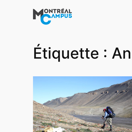
Aller
au
contenu
Étiquette :
An