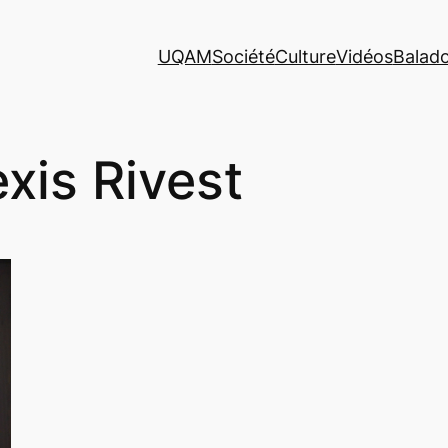
UQAM
Société
Culture
Vidéos
Balad
exis Rivest