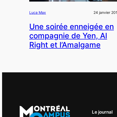
Luca Max
24 janvier 20
Une soirée enneigée en
compagnie de Yen, Al
Right et l’Amalgame
Le journal