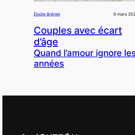
Élodie Bréniel
9 mars 20
Couples avec écart
d’âge
Quand l’amour ignore le
années