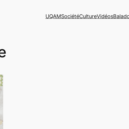
UQAM
Société
Culture
Vidéos
Balad
e