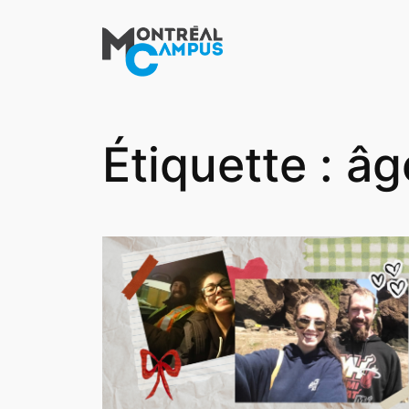
Aller
au
contenu
Étiquette :
âg