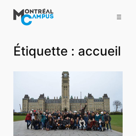
Aller
au
contenu
Étiquette :
accueil