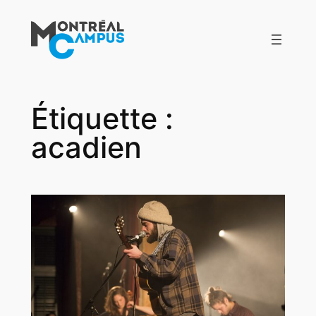
Aller
au
contenu
Étiquette :
acadien