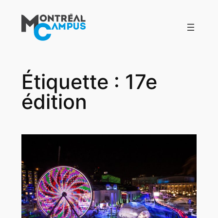
Aller
au
contenu
Étiquette :
17e
édition