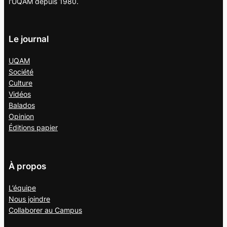
l'UQAM depuis 1980.
Le journal
UQAM
Société
Culture
Vidéos
Balados
Opinion
Éditions papier
À propos
L’équipe
Nous joindre
Collaborer au
Campus