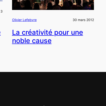
13
Olivier Lefebvre
30 mars 2012
e
La créativité pour une
noble cause