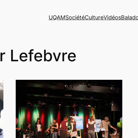
UQAM
Société
Culture
Vidéos
Balad
er Lefebvre