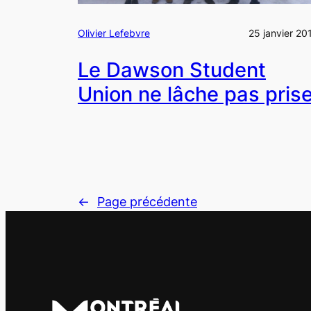
Olivier Lefebvre
25 janvier 20
Le Dawson Student
Union ne lâche pas pris
←
Page précédente