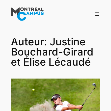
Aller
au
contenu
Auteur:
Justine
Bouchard-Girard
et Élise Lécaudé