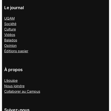
Le journal
UQAM
Société
Culture
Vidéos
Balados
Opinion
Éditions papier
À propos
L’équipe
Nous joindre
Collaborer au
Campus
Suivez-nous