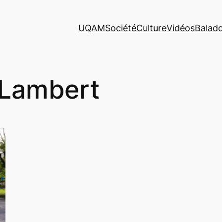
UQAM
Société
Culture
Vidéos
Balad
t Lambert