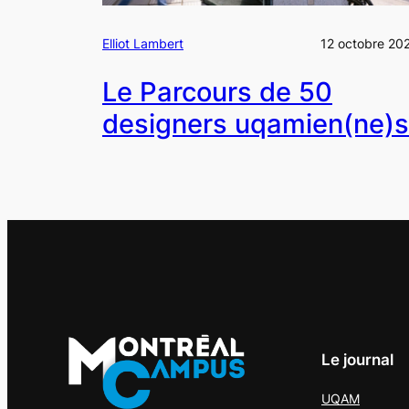
Elliot Lambert
12 octobre 20
Le Parcours de 50
designers uqamien(ne)s
Le journal
UQAM