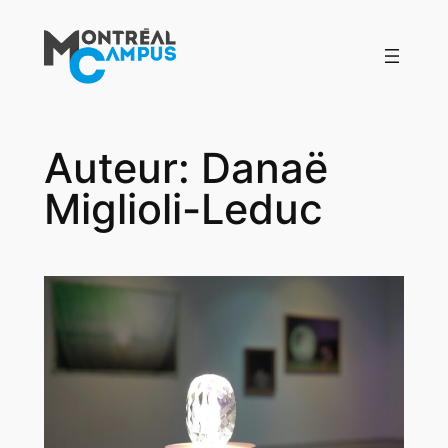
Aller
au
contenu
Auteur:
Danaë
Miglioli-Leduc