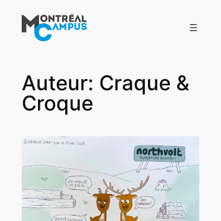
Aller
au
contenu
Auteur:
Craque &
Croque