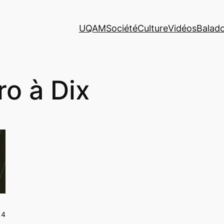
UQAM
Société
Culture
Vidéos
Balad
ro à Dix
14