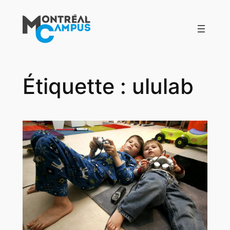
Aller
au
contenu
Étiquette :
ululab