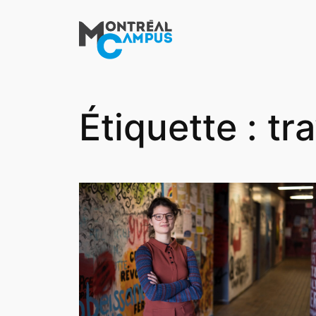
Aller
au
contenu
Étiquette :
tra