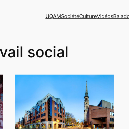
UQAM
Société
Culture
Vidéos
Balad
vail social