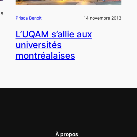
18
Prisca Benoit
14 novembre 2013
L’UQAM s’allie aux
universités
montréalaises
À propos