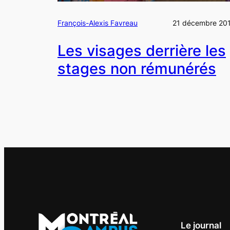
François-Alexis Favreau
21 décembre 20
Les visages derrière les
stages non rémunérés
Le journal