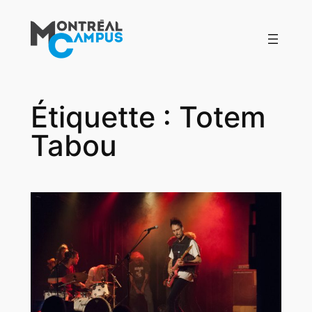
Aller
au
contenu
Étiquette :
Totem
Tabou