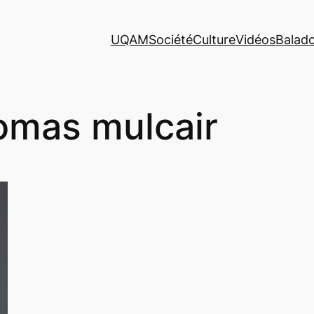
UQAM
Société
Culture
Vidéos
Balad
omas mulcair