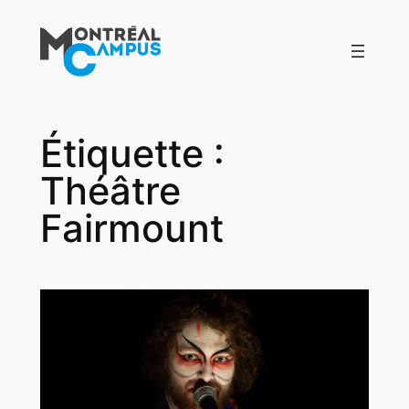
Aller
au
contenu
Étiquette :
Théâtre
Fairmount