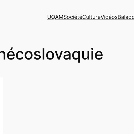
UQAM
Société
Culture
Vidéos
Balad
hécoslovaquie