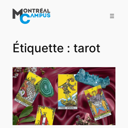
Aller
au
contenu
Étiquette :
tarot